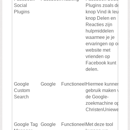
Social
Plugins zoals de
Plugins
knop Vind ik leuk, de
knop Delen en
Reacties zijn
hulpmiddelen
waarmee je je
ervaringen op onze
website met
vrienden op
Facebook kunt
delen.
Google
Google
Functioneel
Hiermee kunnen wij
Custom
gebruik maken van
Search
de Google-
zoekmachine op de
ChristenUniewebsite
Google Tag
Google
Functioneel
Met deze tool