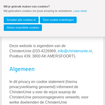
Spring
Wil je gebruik maken van cookies?
naar
Wij gebruiken cookies om jouw ervaring te verbeteren.
Lees meer
.
MENU
Spring
naar
Noord-Holland
de
Schakel alle cookies in
Toon cookie-instellingen
inhoud
Spring
Alleen essentiële cookies
naar
Privacy statement
Privacyverklaring ChristenUnie
het
hoofdmenu
Deze website is eigendom van de
ChristenUnie (033-4226969,
info@christenunie.nl
,
Postbus 439, 3800 AK AMERSFOORT).
Algemeen
In dit privacy en cookie statement (hierna
privacyverklaring genoemd) informeert de
Zoeken:
ChristenUnie u over de wijze waarop de
Zoeken
ChristenUnie persoonsgegevens verwerkt, voor
welke doeleinden de ChristenUnie