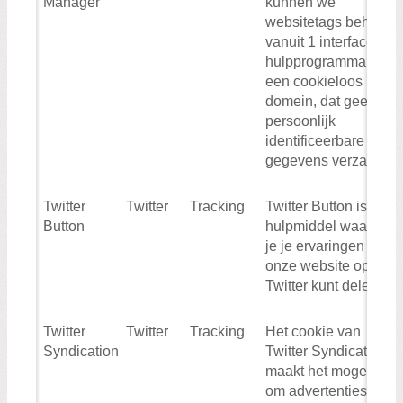
Manager
kunnen we
websitetags beheren
vanuit 1 interface. Dit
hulpprogramma is
een cookieloos
domein, dat geen
persoonlijk
identificeerbare
gegevens verzamelt
Twitter
Twitter
Tracking
Twitter Button is een
Button
hulpmiddel waarmee
je je ervaringen op
onze website op
Twitter kunt delen.
Twitter
Twitter
Tracking
Het cookie van
Syndication
Twitter Syndication
maakt het mogelijk
om advertenties te