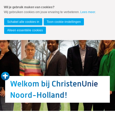
Spring
Wil je gebruik maken van cookies?
naar
Wij gebruiken cookies om jouw ervaring te verbeteren.
Lees meer
.
MENU
Spring
naar
Noord-Holland
de
Schakel alle cookies in
Toon cookie-instellingen
inhoud
Spring
Alleen essentiële cookies
naar
het
hoofdmenu
Welkom bij ChristenUnie
Noord-Holland!
Zoeken:
Zoeken